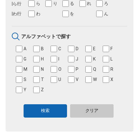
ら
り
る
れ
ろ
わ
を
ん
アルファベットで探す
A
B
C
D
E
F
G
H
I
J
K
L
M
N
O
P
Q
R
S
T
U
V
W
X
Y
Z