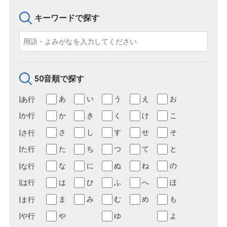
キーワードで探す
50音順で探す
あ
い
う
え
お
か
き
く
け
こ
さ
し
す
せ
そ
た
ち
つ
て
と
な
に
ぬ
ね
の
は
ひ
ふ
へ
ほ
ま
み
む
め
も
や
ゆ
よ