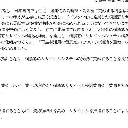
委員長 清家 剛（
目指し、日本国内では住宅、建築物の高断熱・高気密に貢献する樹脂窓の
ノミーの考えが世界にも広く浸透し、ドイツを中心に発展した樹脂窓リ
社会にも貢献する多様な性能が社会に求められるようになってきていま
北海道を中心に広く普及し、すでに北海道では廃棄され、大部分の樹脂窓
脂窓リサイクル検討委員会」を発足し、樹脂窓のリサイクルシステム構
ルの仕組みづくり』、『再生材活用の留意点』についての議論を重ね、
ンを定めました。
の指針となり、樹脂窓のリサイクルシステムの実現に貢献することを期
工業会、塩ビ工業・環境協会と樹脂窓リサイクル検討委員会、委員各社
す。
推進するとともに、資源循環性を高め、リサイクルを推進することによ
す。