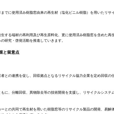
4年までに使用済み樹脂窓由来の再生材（塩化ビニル樹脂）を用いたリサ
する端材の再利用及び再生原料化、更に使用済み樹脂窓を含めた再生材の回収
ルの研究・啓発活動を推進していきます。
策と留意点
業者との連携を促し、回収拠点となるリサイクル協力企業を定め回収の
ともに、分離回収、異物除去等の技術開発を支援し、リサイクルシステ
カーとの共同で再生材を用いた樹脂窓等のリサイクル製品の開発、易解