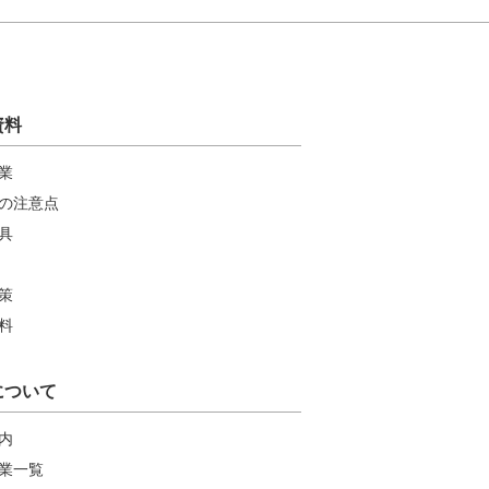
資料
業
の注意点
具
策
料
について
内
業一覧