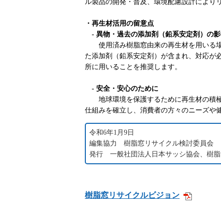
ル製品の開発・普及、環境配慮設計により
・再生材活用の留意点
- 異物・過去の添加剤（鉛系安定剤）の影
使用済み樹脂窓由来の再生材を用いる
た添加剤（鉛系安定剤）が含まれ、対応が
所に用いることを推奨します。
-
安全・安心のために
地球環境を保護するために再生材の積
仕組みを確立し、消費者の方々のニーズや
令和6年1月9日
編集協力 樹脂窓リサイクル検討委員会
発行 一般社団法人日本サッシ協会、樹脂
樹脂窓リサイクルビジョン