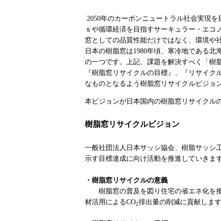
2050
年のカーボンニュートラル社会実現を
ｓや循環経済を目指すサーキュラー・エコ
窓としての品質性能だけではなく、環境や
日本の樹脂窓は1980年頃、寒冷地である
の一つです。上記、課題を解決すべく「樹
『樹脂窓リサイクルの目標』、『リサイク
なものとなるよう樹脂窓リサイクルビジョ
本ビジョンが日本国内の樹脂窓リサイクル
樹脂窓リサイクルビジョン
一般社団法人日本サッシ協会、樹脂サッシ
示す目標達成に向け活動を推進していきま
・樹脂窓リサイクルの意義
樹脂窓の普及を図り住宅の省エネ化を
材活用によるCO
排出量の削減に貢献しま
2