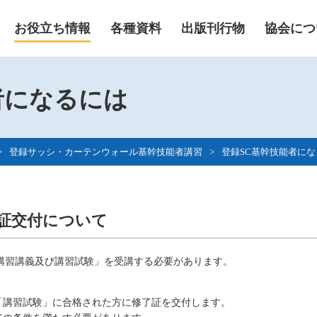
お役立ち情報
各種資料
出版刊行物
協会につ
者になるには
>
登録サッシ・カーテンウォール基幹技能者講習
>
登録SC基幹技能者に
了証交付について
講習講義及び講習試験」を受講する必要があります。
「講習試験」に合格された方に修了証を交付します。