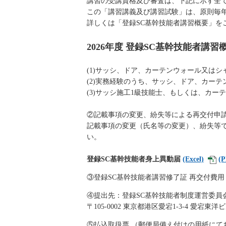
講習の受講資格及び審査は、下記に示す全
この「講習講義及び講習試験」は、原則毎年
詳しくは「登録SC基幹技能者講習概要」を
2026年度 登録SC基幹技能者講習
(1)サッシ、ドア、カーテンウォール又はシ
(2)実務経験のうち、サッシ、ドア、カー
(3)サッシ施工1級技能士、もしくは、カ
②記載事項の変更、紛失等による再交付申
記載事項の変更（氏名等の変更）、紛失等
い。
登録SC基幹技能者身上異動届
(Excel)
(
③登録SC基幹技能者講習修了証 再交付費用 3
④提出先：登録SC基幹技能者制度運営委員
〒105-0002 東京都港区愛宕1-3-4 愛宕
⑤払込取扱票 （郵便局備え付けの用紙にて