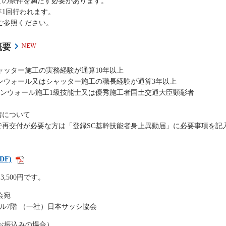
ての条件を満たす必要があります。
1回行われます。
ご参照ください。
概要
ャッター施工の実務経験が通算10年以上
テンウォール又はシャッター施工の職長経験が通算3年以上
ーテンウォール施工1級技能士又は優秀施工者国土交通大臣顕彰者
請について
で再交付が必要な方は「登録SC基幹技能者身上異動届」に必要事項を記
PDF)
,500円です。
会宛
東洋ビル7階 （一社）日本サッシ協会
お振込みの場合）