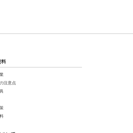
資料
業
の注意点
具
策
料