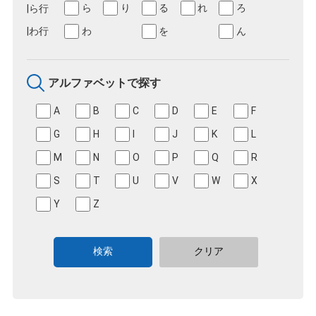
ら
り
る
れ
ろ
わ
を
ん
アルファベットで探す
A
B
C
D
E
F
G
H
I
J
K
L
M
N
O
P
Q
R
S
T
U
V
W
X
Y
Z