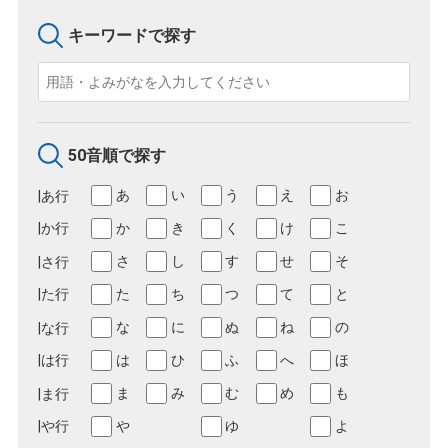
キーワードで探す
50音順で探す
あ
い
う
え
お
か
き
く
け
こ
さ
し
す
せ
そ
た
ち
つ
て
と
な
に
ぬ
ね
の
は
ひ
ふ
へ
ほ
ま
み
む
め
も
や
ゆ
よ