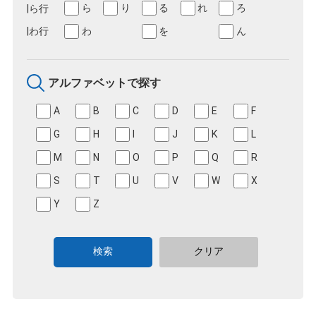
ら
り
る
れ
ろ
わ
を
ん
アルファベットで探す
A
B
C
D
E
F
G
H
I
J
K
L
M
N
O
P
Q
R
S
T
U
V
W
X
Y
Z