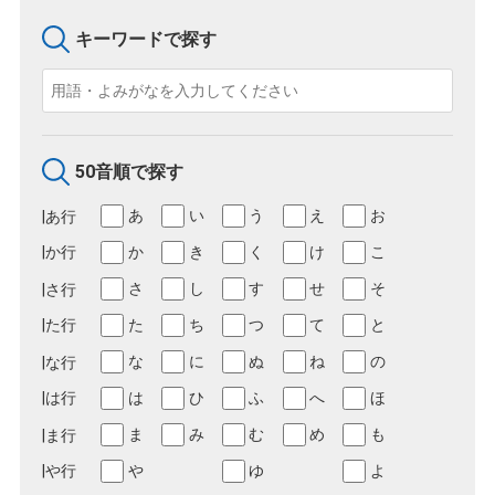
キーワードで探す
50音順で探す
あ
い
う
え
お
か
き
く
け
こ
さ
し
す
せ
そ
た
ち
つ
て
と
な
に
ぬ
ね
の
は
ひ
ふ
へ
ほ
ま
み
む
め
も
や
ゆ
よ