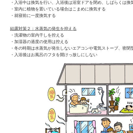
・入浴中は換気を行い、入浴後は浴室ドアを閉め、しばらくは換
・室内に植物を置いている場合はこまめに換気する
・就寝前に一度換気する
結露対策２：水蒸気の発生を抑える
・洗濯物の室内干しを控える
・加湿器の過度の使用は控える
・冬の時期は水蒸気が発生しないエアコンや電気ストーブ、密閉
・入浴後はお風呂のフタを開けっ放しにしない